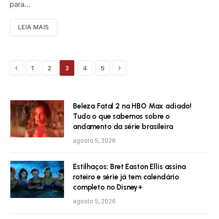
para…
LEIA MAIS
Previous
Próximo
1
2
3
4
5
Beleza Fatal 2 na HBO Max adiado!
Tudo o que sabemos sobre o
andamento da série brasileira
agosto 5, 2026
Estilhaços: Bret Easton Ellis assina
roteiro e série já tem calendário
completo no Disney+
agosto 5, 2026