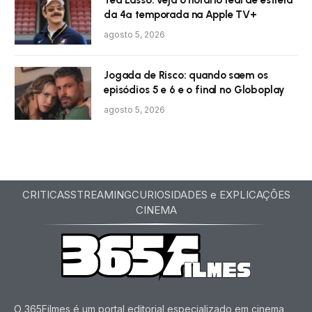
Ted Lasso: veja o horário real de estreia
da 4ª temporada na Apple TV+
agosto 5, 2026
Jogada de Risco: quando saem os
episódios 5 e 6 e o final no Globoplay
agosto 5, 2026
CRITICAS
STREAMING
CURIOSIDADES e EXPLICAÇÕES
CINEMA
O 365Filmes é um portal editorial especializado em cinema,