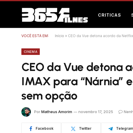
CRITICAS
VOCÊ ESTÁ EM:
Início
»
CEO da Vue detona acordo da Netflix
CINEMA
CEO da Vue detona ac
IMAX para “Nárnia” e 
sem opção
Por
Matheus Amorim
novembro 17, 2025
Nenh
Facebook
Twitter
Telegra