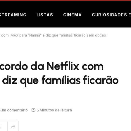
STREAMING
LISTAS
CINEMA
CURIOSIDADES 
 com IMAX para “Nárnia” e diz que famílias ficarão sem opção
ordo da Netflix com
diz que famílias ficarão
um comentário
5 Minutos de leitura
m