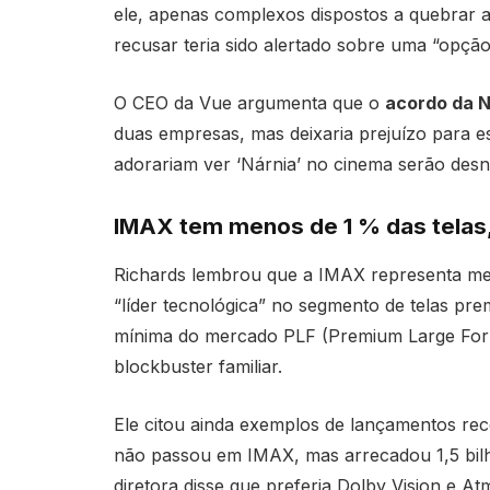
ele, apenas complexos dispostos a quebrar a
recusar teria sido alertado sobre uma “opçã
O CEO da Vue argumenta que o
acordo da N
duas empresas, mas deixaria prejuízo para es
adorariam ver ‘Nárnia’ no cinema serão desn
IMAX tem menos de 1 % das telas,
Richards lembrou que a IMAX representa meno
“líder tecnológica” no segmento de telas pr
mínima do mercado PLF (Premium Large Forma
blockbuster familiar.
Ele citou ainda exemplos de lançamentos rec
não passou em IMAX, mas arrecadou 1,5 bilh
diretora disse que preferia Dolby Vision e At