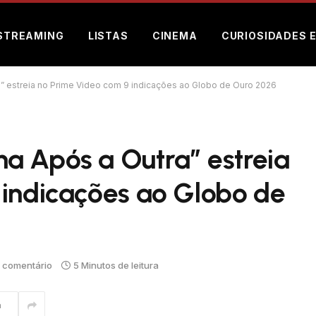
STREAMING
LISTAS
CINEMA
CURIOSIDADES 
” estreia no Prime Video com 9 indicações ao Globo de Ouro 2026
a Após a Outra” estreia
 indicações ao Globo de
comentário
5 Minutos de leitura
m