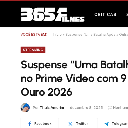
CRITICAS
VOCÊ ESTÁ EM:
Início
»
Suspense “Uma Batalha Após a Outra
STREAMING
Suspense “Uma Batalh
no Prime Video com 9
Ouro 2026
Por
Thaís Amorim
dezembro 8, 2025
Nenhum 
Facebook
Twitter
Telegra