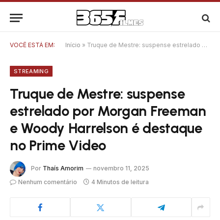
VOCÊ ESTÁ EM:
Início
»
Truque de Mestre: suspense estrelado por Morgan Freeman e Woody Harrelson é destaque no Prime Video
STREAMING
Truque de Mestre: suspense
estrelado por Morgan Freeman
e Woody Harrelson é destaque
no Prime Video
Por
Thaís Amorim
novembro 11, 2025
Nenhum comentário
4 Minutos de leitura