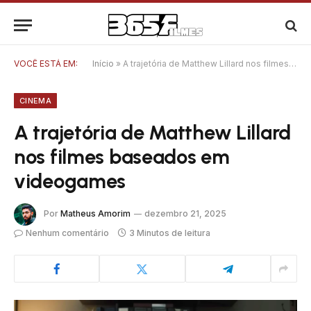
VOCÊ ESTÁ EM:
Início
»
A trajetória de Matthew Lillard nos filmes baseados em videogames
CINEMA
A trajetória de Matthew Lillard
nos filmes baseados em
videogames
Por
Matheus Amorim
dezembro 21, 2025
Nenhum comentário
3 Minutos de leitura