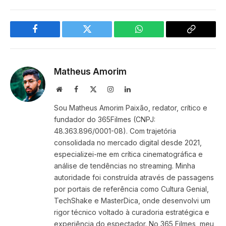
Facebook
Twitter
WhatsApp
Copy
Link
Matheus Amorim
Website
Facebook
X
Instagram
LinkedIn
(Twitter)
Sou Matheus Amorim Paixão, redator, crítico e
fundador do 365Filmes (CNPJ:
48.363.896/0001-08). Com trajetória
consolidada no mercado digital desde 2021,
especializei-me em crítica cinematográfica e
análise de tendências no streaming. Minha
autoridade foi construída através de passagens
por portais de referência como Cultura Genial,
TechShake e MasterDica, onde desenvolvi um
rigor técnico voltado à curadoria estratégica e
experiência do espectador. No 365 Filmes, meu