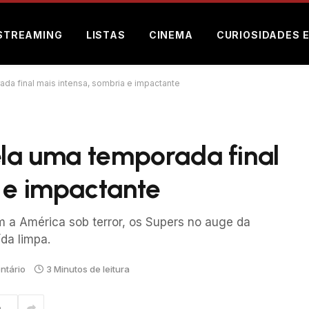
STREAMING
LISTAS
CINEMA
CURIOSIDADES 
da final mais intensa, sombria e impactante
ela uma temporada final
 e impactante
om a América sob terror, os Supers no auge da
da limpa.
tário
3 Minutos de leitura
m