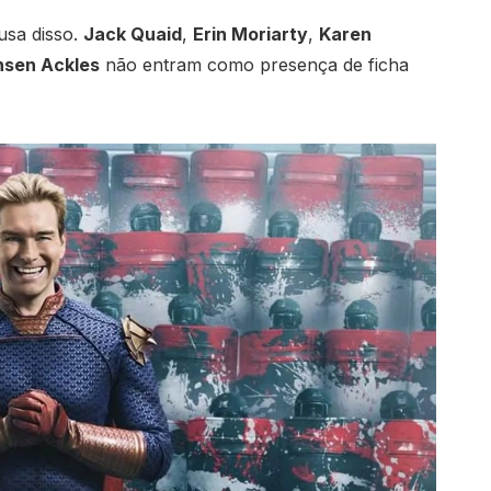
usa disso.
Jack Quaid
,
Erin Moriarty
,
Karen
nsen Ackles
não entram como presença de ficha