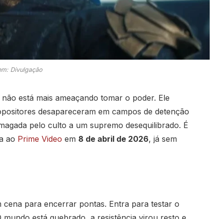
m: Divulgação
não está mais ameaçando tomar o poder. Ele
 opositores desapareceram em campos de detenção
smagada pelo culto a um supremo desequilibrado. É
ta ao
Prime Video
em
8 de abril de 2026
, já sem
cena para encerrar pontas. Entra para testar o
O mundo está quebrado, a resistência virou resto e