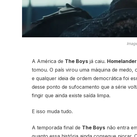
Image
A América de
The Boys
já caiu.
Homelander
tomou. O país virou uma máquina de medo,
e qualquer ideia de ordem democrática foi e
desse ponto de sufocamento que a série vol
fingir que ainda existe saída limpa.
E isso muda tudo.
A temporada final de
The Boys
não entra em 
quanto essa história ainda consegue piorar. 