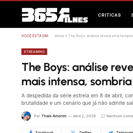
CRITICAS
VOCÊ ESTÁ EM:
Início
»
The Boys: análise revela uma tempora
STREAMING
The Boys: análise rev
mais intensa, sombria
A despedida da série estreia em 8 de abril, c
brutalidade e um cenário que já não admite saí
Por
Thaís Amorim
abril 2, 2026
Nenhum comen
Facebook
Twitter
Telegra