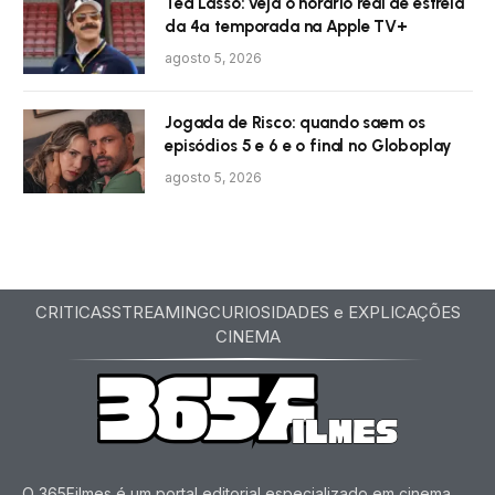
Ted Lasso: veja o horário real de estreia
da 4ª temporada na Apple TV+
agosto 5, 2026
Jogada de Risco: quando saem os
episódios 5 e 6 e o final no Globoplay
agosto 5, 2026
CRITICAS
STREAMING
CURIOSIDADES e EXPLICAÇÕES
CINEMA
O 365Filmes é um portal editorial especializado em cinema,