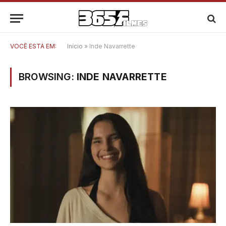
VOCÊ ESTÁ EM:
Início
»
Inde Navarrette
BROWSING:
INDE NAVARRETTE