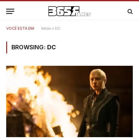
VOCÊ ESTÁ EM:
Início
»
DC
BROWSING:
DC