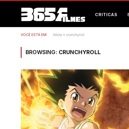
CRITICAS
VOCÊ ESTÁ EM:
Início
»
crunchyroll
BROWSING:
CRUNCHYROLL