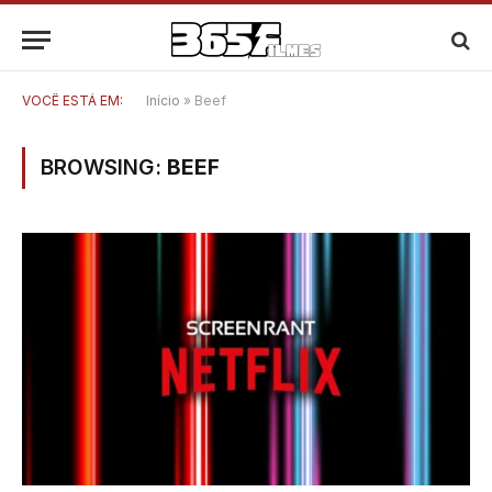
VOCÊ ESTÁ EM:
Início
»
Beef
BROWSING:
BEEF