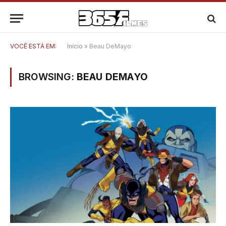
VOCÊ ESTÁ EM:
Início
»
Beau DeMayo
BROWSING:
BEAU DEMAYO