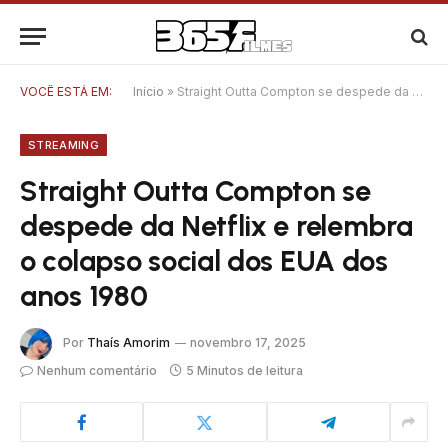
VOCÊ ESTÁ EM:
Início
»
Straight Outta Compton se despede da Netflix e relembra o colapso social dos EUA dos anos 1980
STREAMING
Straight Outta Compton se
despede da Netflix e relembra
o colapso social dos EUA dos
anos 1980
Por
Thaís Amorim
novembro 17, 2025
Nenhum comentário
5 Minutos de leitura