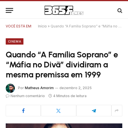
VOCÊ ESTÁ EM:
Início
»
Quando “A Família Soprano” e “Máfia no Divã” dividiram a mesma premissa em 1999
CINEMA
Quando “A Família Soprano” e
“Máfia no Divã” dividiram a
mesma premissa em 1999
Por
Matheus Amorim
dezembro 2, 2025
Nenhum comentário
4 Minutos de leitura