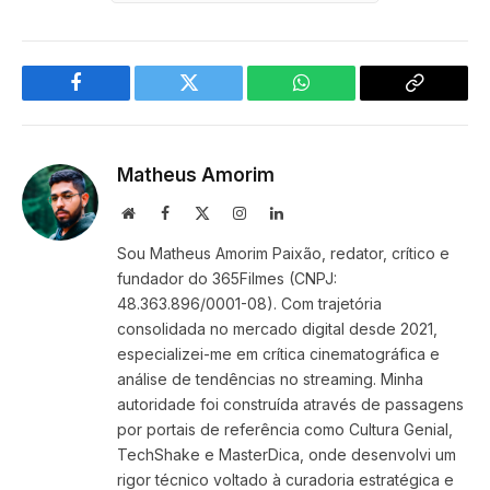
Facebook
Twitter
WhatsApp
Copy
Link
Matheus Amorim
Website
Facebook
X
Instagram
LinkedIn
(Twitter)
Sou Matheus Amorim Paixão, redator, crítico e
fundador do 365Filmes (CNPJ:
48.363.896/0001-08). Com trajetória
consolidada no mercado digital desde 2021,
especializei-me em crítica cinematográfica e
análise de tendências no streaming. Minha
autoridade foi construída através de passagens
por portais de referência como Cultura Genial,
TechShake e MasterDica, onde desenvolvi um
rigor técnico voltado à curadoria estratégica e