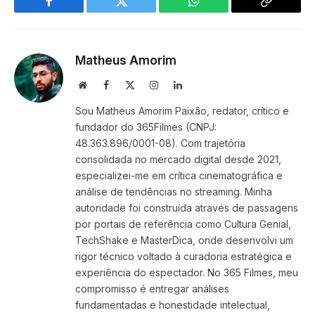
Facebook
Twitter
WhatsApp
Copy
Link
Matheus Amorim
Website
Facebook
X
Instagram
LinkedIn
(Twitter)
Sou Matheus Amorim Paixão, redator, crítico e
fundador do 365Filmes (CNPJ:
48.363.896/0001-08). Com trajetória
consolidada no mercado digital desde 2021,
especializei-me em crítica cinematográfica e
análise de tendências no streaming. Minha
autoridade foi construída através de passagens
por portais de referência como Cultura Genial,
TechShake e MasterDica, onde desenvolvi um
rigor técnico voltado à curadoria estratégica e
experiência do espectador. No 365 Filmes, meu
compromisso é entregar análises
fundamentadas e honestidade intelectual,