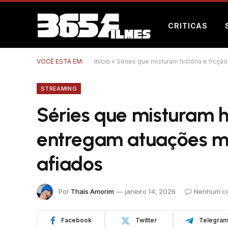
CRITICAS
VOCÊ ESTÁ EM:
Início
»
Séries que misturam história e ficçã
STREAMING
Séries que misturam hi
entregam atuações me
afiados
Por
Thaís Amorim
janeiro 14, 2026
Nenhum co
Facebook
Twitter
Telegra