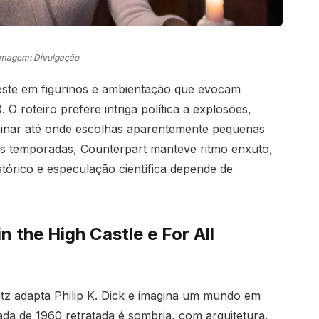
Imagem: Divulgação
veste em figurinos e ambientação que evocam
 O roteiro prefere intriga política a explosões,
aminar até onde escolhas aparentemente pequenas
as temporadas, Counterpart manteve ritmo enxuto,
stórico e especulação científica depende de
n the High Castle e For All
tz adapta Philip K. Dick e imagina um mundo em
da de 1960 retratada é sombria, com arquitetura,