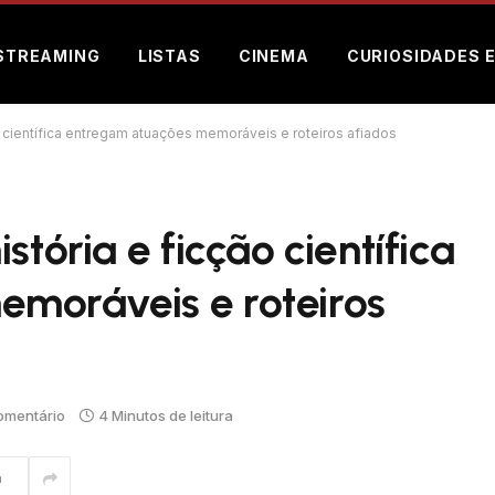
STREAMING
LISTAS
CINEMA
CURIOSIDADES 
o científica entregam atuações memoráveis e roteiros afiados
stória e ficção científica
moráveis e roteiros
mentário
4 Minutos de leitura
m