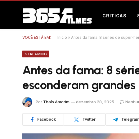
CRITICAS
VOCÊ ESTÁ EM:
Início
»
Antes da fama: 8 séries de super-h
STREAMING
Antes da fama: 8 séri
esconderam grandes 
Por
Thaís Amorim
dezembro 28, 2025
Nenhu
Facebook
Twitter
Telegra