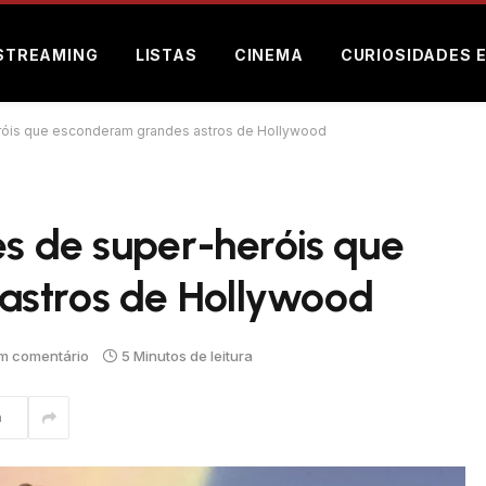
STREAMING
LISTAS
CINEMA
CURIOSIDADES 
eróis que esconderam grandes astros de Hollywood
es de super-heróis que
astros de Hollywood
m comentário
5 Minutos de leitura
m