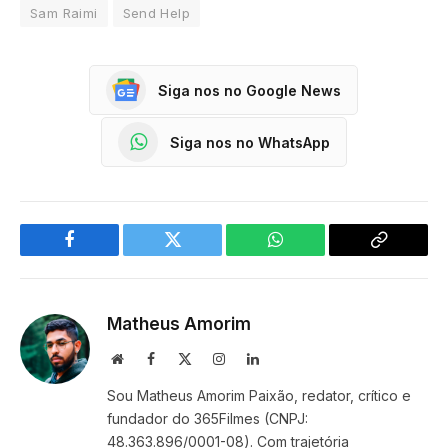
Sam Raimi
Send Help
Siga nos no Google News
Siga nos no WhatsApp
Facebook
Twitter
WhatsApp
Copy
Link
Matheus Amorim
Website
Facebook
X
Instagram
LinkedIn
(Twitter)
Sou Matheus Amorim Paixão, redator, crítico e
fundador do 365Filmes (CNPJ:
48.363.896/0001-08). Com trajetória