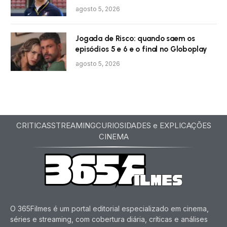
agosto 5, 2026
Jogada de Risco: quando saem os
episódios 5 e 6 e o final no Globoplay
agosto 5, 2026
CRITICAS
STREAMING
CURIOSIDADES e EXPLICAÇÕES
CINEMA
O 365Filmes é um portal editorial especializado em cinema,
séries e streaming, com cobertura diária, críticas e análises