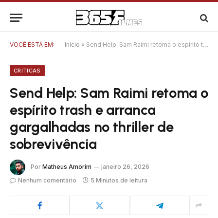
VOCÊ ESTÁ EM:
Início
»
Send Help: Sam Raimi retoma o espírito trash e arranca gargalhadas no thriller de sobrevivência
CRITICAS
Send Help: Sam Raimi retoma o
espírito trash e arranca
gargalhadas no thriller de
sobrevivência
Por
Matheus Amorim
janeiro 26, 2026
Nenhum comentário
5 Minutos de leitura