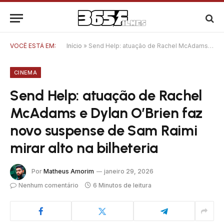
VOCÊ ESTÁ EM:
Início
»
Send Help: atuação de Rachel McAdams e Dylan O’Brien faz novo suspense de Sam Raimi mirar alto na bilheteria
CINEMA
Send Help: atuação de Rachel
McAdams e Dylan O’Brien faz
novo suspense de Sam Raimi
mirar alto na bilheteria
Por
Matheus Amorim
janeiro 29, 2026
Nenhum comentário
6 Minutos de leitura