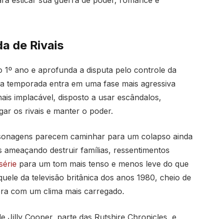
ra esticar sua guerra de poder, romance e
a de Rivais
do 1º ano e aprofunda a disputa pelo controle da
ova temporada entra em uma fase mais agressiva
is implacável, disposto a usar escândalos,
r os rivais e manter o poder.
sonagens parecem caminhar para um colapso ainda
 ameaçando destruir famílias, ressentimentos
série
para um tom mais tenso e menos leve do que
quele da televisão britânica dos anos 1980, cheio de
ora com um clima mais carregado.
Jilly Cooper, parte das Rutshire Chronicles, e