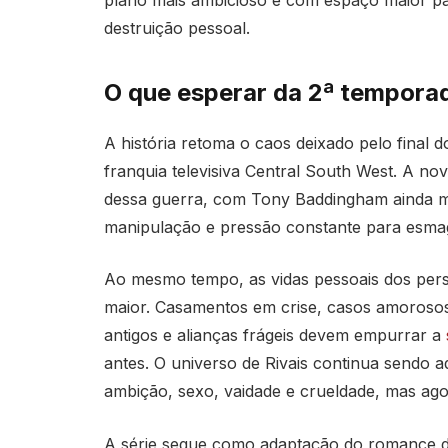
plano mais ambicioso e com espaço maior pa
destruição pessoal.
O que esperar da 2ª temporad
A história retoma o caos deixado pelo final 
franquia televisiva Central South West. A n
dessa guerra, com Tony Baddingham ainda ma
manipulação e pressão constante para esmaga
Ao mesmo tempo, as vidas pessoais dos per
maior. Casamentos em crise, casos amorosos
antigos e alianças frágeis devem empurrar a
antes. O universo de Rivais continua sendo a
ambição, sexo, vaidade e crueldade, mas ag
A série segue como adaptação do romance de 