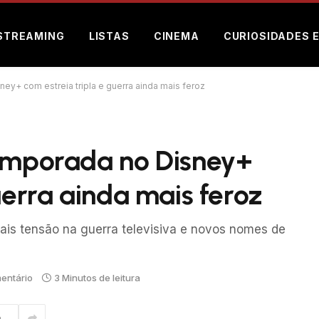
STREAMING
LISTAS
CINEMA
CURIOSIDADES 
ney+ com estreia tripla e guerra ainda mais feroz
temporada no Disney+
uerra ainda mais feroz
 mais tensão na guerra televisiva e novos nomes de
entário
3 Minutos de leitura
m