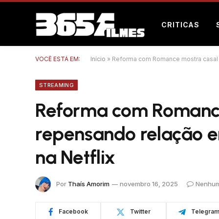
CRITICAS
VOCÊ ESTÁ EM:
Início
»
Reforma com Romance mostra casal r
STREAMING
Reforma com Romance
repensando relação e
na Netflix
Por
Thaís Amorim
novembro 16, 2025
Nenhum
Facebook
Twitter
Telegra