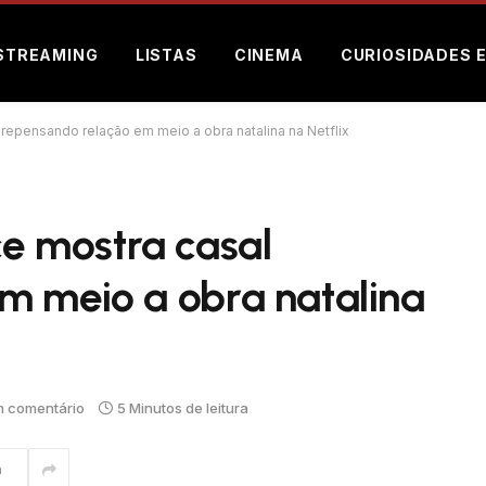
STREAMING
LISTAS
CINEMA
CURIOSIDADES 
epensando relação em meio a obra natalina na Netflix
 mostra casal
m meio a obra natalina
 comentário
5 Minutos de leitura
m