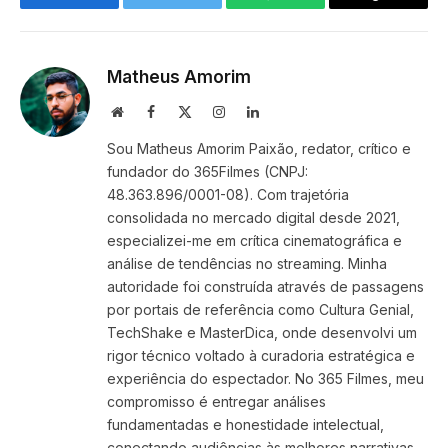
Facebook
Twitter
WhatsApp
Copy
Link
Matheus Amorim
Website
Facebook
X
Instagram
LinkedIn
(Twitter)
Sou Matheus Amorim Paixão, redator, crítico e
fundador do 365Filmes (CNPJ:
48.363.896/0001-08). Com trajetória
consolidada no mercado digital desde 2021,
especializei-me em crítica cinematográfica e
análise de tendências no streaming. Minha
autoridade foi construída através de passagens
por portais de referência como Cultura Genial,
TechShake e MasterDica, onde desenvolvi um
rigor técnico voltado à curadoria estratégica e
experiência do espectador. No 365 Filmes, meu
compromisso é entregar análises
fundamentadas e honestidade intelectual,
conectando audiências às melhores narrativas