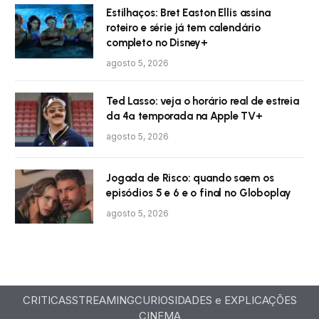
Estilhaços: Bret Easton Ellis assina
roteiro e série já tem calendário
completo no Disney+
agosto 5, 2026
Ted Lasso: veja o horário real de estreia
da 4ª temporada na Apple TV+
agosto 5, 2026
Jogada de Risco: quando saem os
episódios 5 e 6 e o final no Globoplay
agosto 5, 2026
CRITICAS
STREAMING
CURIOSIDADES e EXPLICAÇÕES
CINEMA