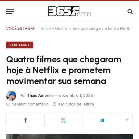
VOCÊ ESTÁ EM:
Início
»
Quatro filmes que chegaram hoje à Netflix e prometem movimentar sua semana
STREAMING
Quatro filmes que chegaram
hoje à Netflix e prometem
movimentar sua semana
Por
Thaís Amorim
dezembro 1, 2025
Nenhum comentário
4 Minutos de leitura