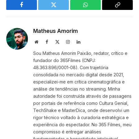
Facebook
Twitter
WhatsApp
Copy
Link
Matheus Amorim
Website
Facebook
X
Instagram
LinkedIn
(Twitter)
Sou Matheus Amorim Paixão, redator, crítico e
fundador do 365Filmes (CNPJ:
48.363.896/0001-08). Com trajetória
consolidada no mercado digital desde 2021,
especializei-me em crítica cinematográfica e
análise de tendências no streaming. Minha
autoridade foi construída através de passagens
por portais de referência como Cultura Genial,
TechShake e MasterDica, onde desenvolvi um
rigor técnico voltado à curadoria estratégica e
experiência do espectador. No 365 Filmes, meu
compromisso é entregar análises
fundamentadas e honestidade intelectual,