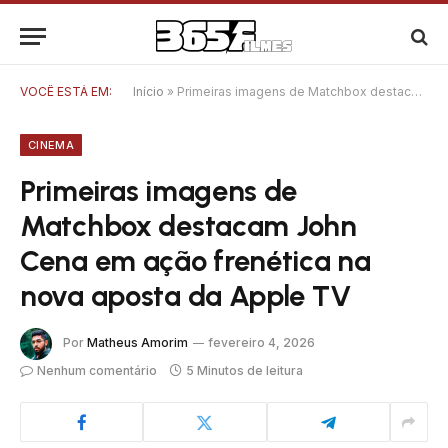
VOCÊ ESTÁ EM:
Início
»
Primeiras imagens de Matchbox destacam John Cena em ação frenética na nova aposta da Apple TV
CINEMA
Primeiras imagens de
Matchbox destacam John
Cena em ação frenética na
nova aposta da Apple TV
Por
Matheus Amorim
fevereiro 4, 2026
Nenhum comentário
5 Minutos de leitura