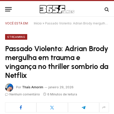
VOCÊ ESTÁ EM:
Início
»
Passado Violento: Adrian Brody mergulha em trauma e vingança no thriller sombrio da Netflix
STREAMING
Passado Violento: Adrian Brody
mergulha em trauma e
vingança no thriller sombrio da
Netflix
Por
Thaís Amorim
janeiro 29, 2026
Nenhum comentário
6 Minutos de leitura