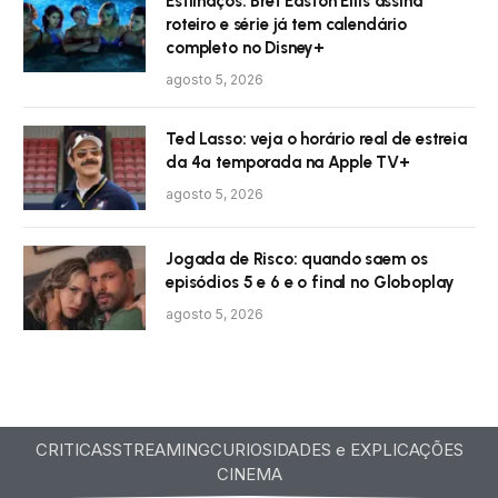
Estilhaços: Bret Easton Ellis assina
roteiro e série já tem calendário
completo no Disney+
agosto 5, 2026
Ted Lasso: veja o horário real de estreia
da 4ª temporada na Apple TV+
agosto 5, 2026
Jogada de Risco: quando saem os
episódios 5 e 6 e o final no Globoplay
agosto 5, 2026
CRITICAS
STREAMING
CURIOSIDADES e EXPLICAÇÕES
CINEMA