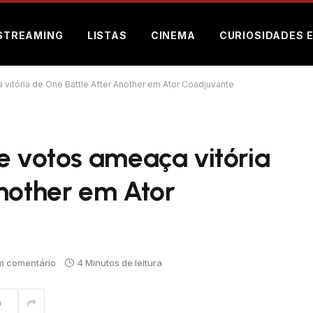
STREAMING
LISTAS
CINEMA
CURIOSIDADES 
 vitória de One Battle After Another em Ator Coadjuvante
e votos ameaça vitória
nother em Ator
 comentário
4 Minutos de leitura
m