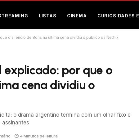
STREAMING
LISTAS
CINEMA
CURIOSIDADES 
que o silêncio de Boris na última cena dividiu o público da Netflix
l explicado: por que o
tima cena dividiu o
cita: o drama argentino termina com um olhar fixo e
 assinantes
tário
4 Minutos de leitura