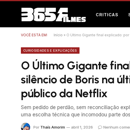
CRITICAS
VOCÊ ESTÁ EM:
Início
»
O Último Gigante final explicado: por 
CURIOSIDADES E EXPLICAÇÕES
O Último Gigante fina
silêncio de Boris na úl
público da Netflix
Sem pedido de perdão, sem reconciliação explí
uma escolha técnica que incomodou parte dos
Por
Thaís Amorim
abril 1, 2026
Nenhum comen