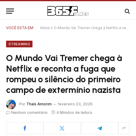
VOCÊ ESTÁ EM:
Início
»
O Mundo Vai Tremer chega à Netflix e reconta a fuga que rompeu o silêncio do primeiro campo de extermínio nazista
STREAMING
O Mundo Vai Tremer chega à
Netflix e reconta a fuga que
rompeu o silêncio do primeiro
campo de extermínio nazista
Por
Thaís Amorim
fevereiro 23, 2026
Nenhum comentário
4 Minutos de leitura