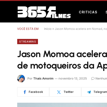
CRITICAS
VOCÊ ESTÁ EM:
Início
»
Jason Momoa acelera em Nomad, nov
STREAMING
Jason Momoa acelera
de motoqueiros da A
Por
Thaís Amorim
novembro 13, 2025
Nenhum
Facebook
Twitter
Telegra