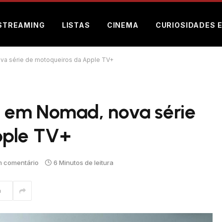
STREAMING
LISTAS
CINEMA
CURIOSIDADES 
a série de motoqueiros da Apple TV+
 em Nomad, nova série
pple TV+
 comentário
6 Minutos de leitura
m