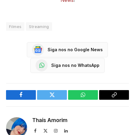
News
!
Filmes
Streaming
Siga nos no Google News
Siga nos no WhatsApp
Facebook
Twitter
WhatsApp
Copy
Link
Thaís Amorim
Facebook
X
Instagram
LinkedIn