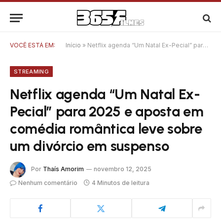
VOCÊ ESTÁ EM:
Início
»
Netflix agenda “Um Natal Ex-Pecial” para 2025 e aposta em comédia romântica leve sobre um divórcio em suspenso
STREAMING
Netflix agenda “Um Natal Ex-
Pecial” para 2025 e aposta em
comédia romântica leve sobre
um divórcio em suspenso
Por
Thaís Amorim
novembro 12, 2025
Nenhum comentário
4 Minutos de leitura