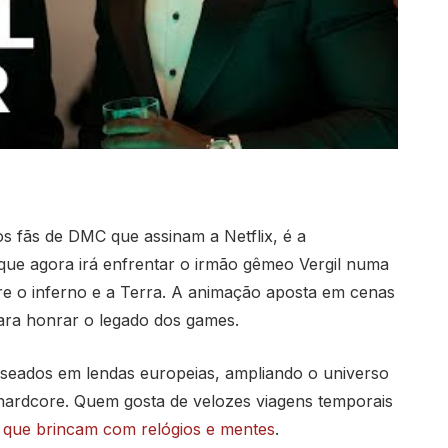
os fãs de DMC que assinam a Netflix, é a
que agora irá enfrentar o irmão gêmeo Vergil numa
re o inferno e a Terra. A animação aposta em cenas
para honrar o legado dos games.
aseados em lendas europeias, ampliando o universo
s hardcore. Quem gosta de velozes viagens temporais
s que brincam com relógios e mentes
.