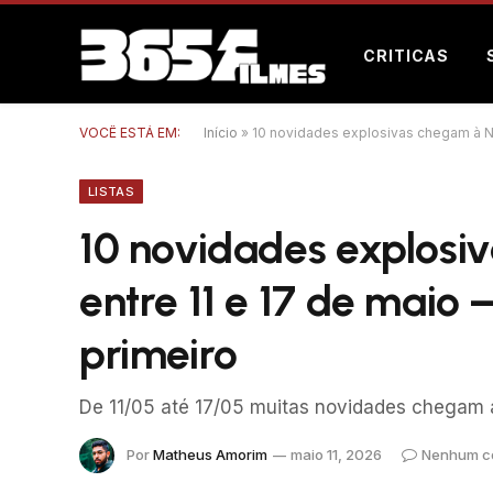
CRITICAS
VOCÊ ESTÁ EM:
Início
»
10 novidades explosivas chegam à Net
LISTAS
10 novidades explosiv
entre 11 e 17 de maio
primeiro
De 11/05 até 17/05 muitas novidades chegam a
Por
Matheus Amorim
maio 11, 2026
Nenhum c