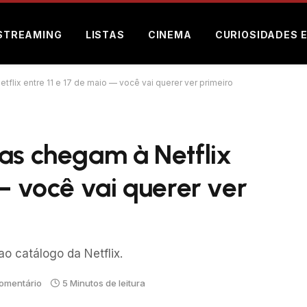
STREAMING
LISTAS
CINEMA
CURIOSIDADES 
flix entre 11 e 17 de maio — você vai querer ver primeiro
as chegam à Netflix
 — você vai querer ver
o catálogo da Netflix.
omentário
5 Minutos de leitura