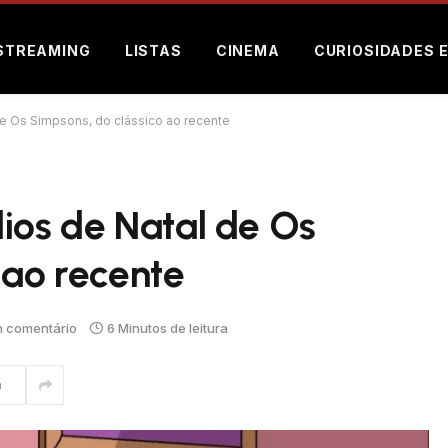
STREAMING
LISTAS
CINEMA
CURIOSIDADES 
e Os Simpsons, do clássico ao recente
ios de Natal de Os
 ao recente
 comentário
6 Minutos de leitura
m