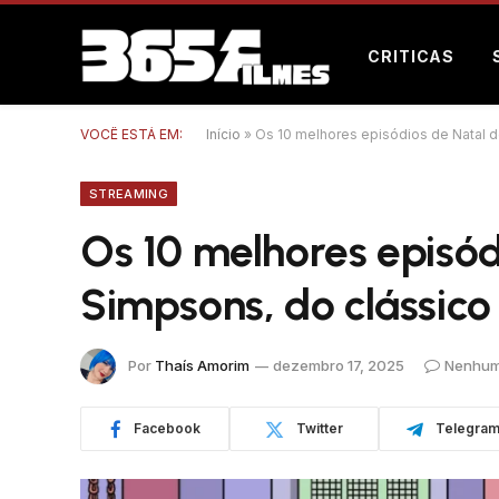
CRITICAS
VOCÊ ESTÁ EM:
Início
»
Os 10 melhores episódios de Natal d
STREAMING
Os 10 melhores episód
Simpsons, do clássico
Por
Thaís Amorim
dezembro 17, 2025
Nenhum
Facebook
Twitter
Telegra