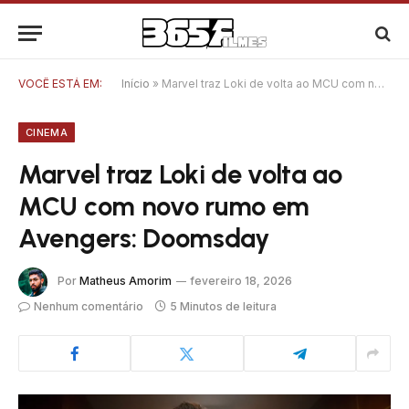
VOCÊ ESTÁ EM:
Início
»
Marvel traz Loki de volta ao MCU com novo rumo em Avengers: Doomsday
CINEMA
Marvel traz Loki de volta ao
MCU com novo rumo em
Avengers: Doomsday
Por
Matheus Amorim
fevereiro 18, 2026
Nenhum comentário
5 Minutos de leitura