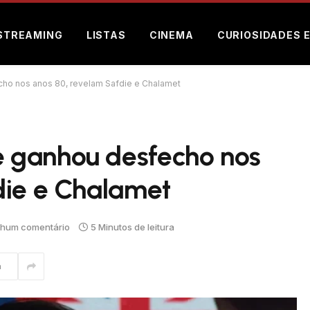
STREAMING
LISTAS
CINEMA
CURIOSIDADES 
ho nos anos 80, revelam Safdie e Chalamet
 ganhou desfecho nos
die e Chalamet
hum comentário
5 Minutos de leitura
m