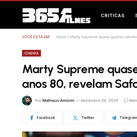
CRITICAS
VOCÊ ESTÁ EM:
Início
»
Marty Supreme quase ganhou desfec
CINEMA
Marty Supreme quase
anos 80, revelam Saf
Por
Matheus Amorim
dezembro 29, 2025
Nen
Facebook
Twitter
Telegra