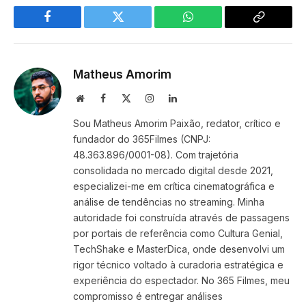
Facebook
Twitter
WhatsApp
Copy
Link
Matheus Amorim
Website
Facebook
X
Instagram
LinkedIn
(Twitter)
Sou Matheus Amorim Paixão, redator, crítico e
fundador do 365Filmes (CNPJ:
48.363.896/0001-08). Com trajetória
consolidada no mercado digital desde 2021,
especializei-me em crítica cinematográfica e
análise de tendências no streaming. Minha
autoridade foi construída através de passagens
por portais de referência como Cultura Genial,
TechShake e MasterDica, onde desenvolvi um
rigor técnico voltado à curadoria estratégica e
experiência do espectador. No 365 Filmes, meu
compromisso é entregar análises