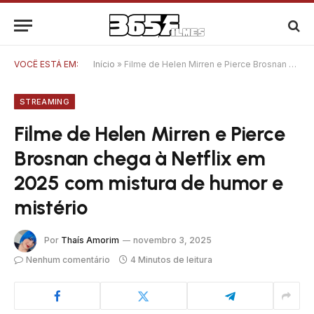
VOCÊ ESTÁ EM:
Início
»
Filme de Helen Mirren e Pierce Brosnan chega à Netflix em 2025 com mistura de humor e mistério
STREAMING
Filme de Helen Mirren e Pierce
Brosnan chega à Netflix em
2025 com mistura de humor e
mistério
Por
Thaís Amorim
novembro 3, 2025
Nenhum comentário
4 Minutos de leitura