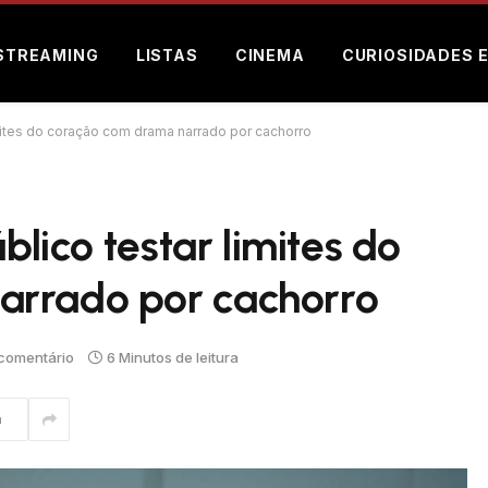
STREAMING
LISTAS
CINEMA
CURIOSIDADES 
limites do coração com drama narrado por cachorro
blico testar limites do
arrado por cachorro
comentário
6 Minutos de leitura
m