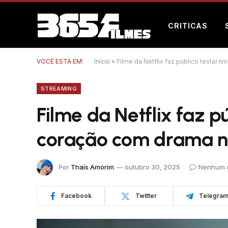
CRITICAS
VOCÊ ESTÁ EM:
Início
»
Filme da Netflix faz público testar 
STREAMING
Filme da Netflix faz pú
coração com drama n
Por
Thaís Amorim
outubro 30, 2025
Nenhum 
Facebook
Twitter
Telegra