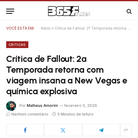
VOCÊ ESTÁ EM:
Início
»
Crítica de Fallout: 2ª Temporada retorna com viagem insana a New Vegas e química explosiva
CRITICAS
Crítica de Fallout: 2ª
Temporada retorna com
viagem insana a New Vegas e
química explosiva
Por
Matheus Amorim
fevereiro 5, 2026
Nenhum comentário
5 Minutos de leitura