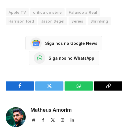
Apple TV
crítica de série
Falando a Real
Harrison Ford
Jason Segel
Séries
Shrinking
Siga nos no Google News
Siga nos no WhatsApp
Facebook
Twitter
WhatsApp
Copy
Link
Matheus Amorim
Website
Facebook
X
Instagram
LinkedIn
(Twitter)