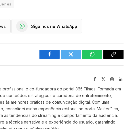
Séries
ews
Siga nos no WhatsApp
Facebook
Twitter
WhatsApp
Copy
Link
Facebook
X
Instagra
Lin
(Twitter)
 profissional e co-fundadora do portal 365 Filmes. Formada em
 de conteúdos estratégicos e curadoria de entretenimento,
ilmes às melhores práticas de comunicação digital. Com uma
o, consolidei minha experiência editorial no portal MasterDica,
a as tendências do streaming e comportamento da audiência.
re a técnica narrativa e a experiência do usuário, garantindo
ilidade para o público cinéfilo.