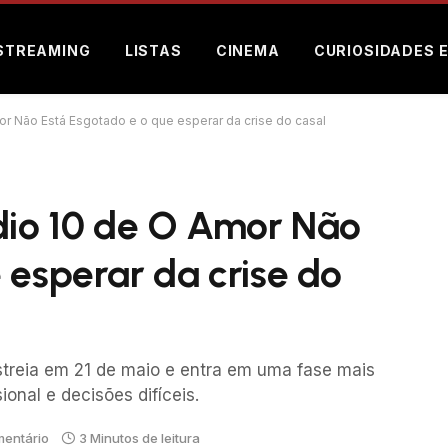
STREAMING
LISTAS
CINEMA
CURIOSIDADES 
or Não Está Esgotado e o que esperar da crise do casal
ódio 10 de O Amor Não
 esperar da crise do
treia em 21 de maio e entra em uma fase mais
onal e decisões difíceis.
entário
3 Minutos de leitura