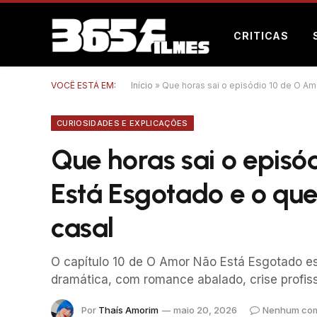
CRITICAS
VOCÊ ESTÁ EM:
Início
»
Que horas sai o episódio 10 de O Am
CURIOSIDADES E EXPLICAÇÕES
Que horas sai o epis
Está Esgotado e o que
casal
O capítulo 10 de O Amor Não Está Esgotado es
dramática, com romance abalado, crise profissi
Por
Thaís Amorim
maio 20, 2026
Nenhum com