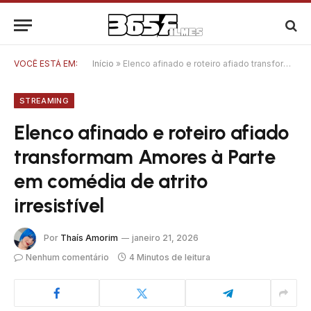
VOCÊ ESTÁ EM:
Início
»
Elenco afinado e roteiro afiado transformam Amores à Parte em comédia de atrito irresistível
STREAMING
Elenco afinado e roteiro afiado
transformam Amores à Parte
em comédia de atrito
irresistível
Por
Thaís Amorim
janeiro 21, 2026
Nenhum comentário
4 Minutos de leitura