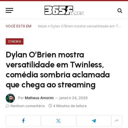
VOCÊ ESTÁ EM:
Início
»
Dylan O’Brien mostra versatilidade em Twinless, comédia sombria aclamada que chega ao streaming
CINEMA
Dylan O’Brien mostra
versatilidade em Twinless,
comédia sombria aclamada
que chega ao streaming
Por
Matheus Amorim
janeiro 24, 2026
Nenhum comentário
4 Minutos de leitura