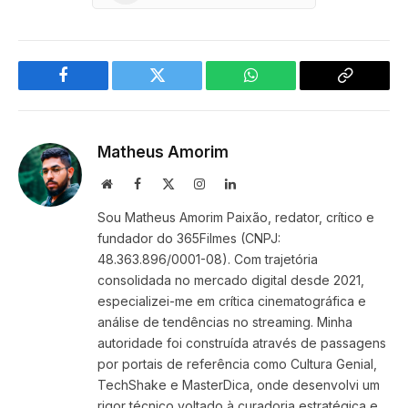
Facebook
Twitter
WhatsApp
Copy
Link
Matheus Amorim
Website
Facebook
X
Instagram
LinkedIn
(Twitter)
Sou Matheus Amorim Paixão, redator, crítico e
fundador do 365Filmes (CNPJ:
48.363.896/0001-08). Com trajetória
consolidada no mercado digital desde 2021,
especializei-me em crítica cinematográfica e
análise de tendências no streaming. Minha
autoridade foi construída através de passagens
por portais de referência como Cultura Genial,
TechShake e MasterDica, onde desenvolvi um
rigor técnico voltado à curadoria estratégica e