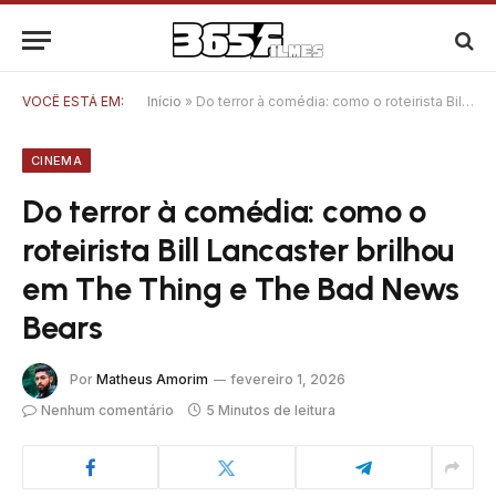
VOCÊ ESTÁ EM:
Início
»
Do terror à comédia: como o roteirista Bill Lancaster brilhou em The Thing e The Bad News Bears
CINEMA
Do terror à comédia: como o
roteirista Bill Lancaster brilhou
em The Thing e The Bad News
Bears
Por
Matheus Amorim
fevereiro 1, 2026
Nenhum comentário
5 Minutos de leitura