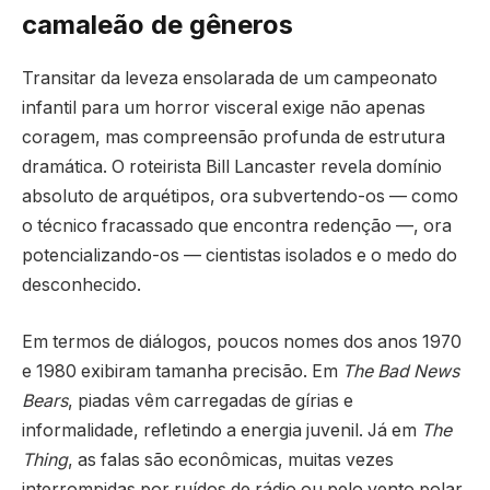
camaleão de gêneros
Transitar da leveza ensolarada de um campeonato
infantil para um horror visceral exige não apenas
coragem, mas compreensão profunda de estrutura
dramática. O roteirista Bill Lancaster revela domínio
absoluto de arquétipos, ora subvertendo-os — como
o técnico fracassado que encontra redenção —, ora
potencializando-os — cientistas isolados e o medo do
desconhecido.
Em termos de diálogos, poucos nomes dos anos 1970
e 1980 exibiram tamanha precisão. Em
The Bad News
Bears
, piadas vêm carregadas de gírias e
informalidade, refletindo a energia juvenil. Já em
The
Thing
, as falas são econômicas, muitas vezes
interrompidas por ruídos de rádio ou pelo vento polar,