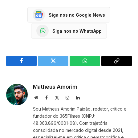
Siga nos no Google News
Siga nos no WhatsApp
Facebook
Twitter
WhatsApp
Copy
Link
Matheus Amorim
Website
Facebook
X
Instagram
LinkedIn
(Twitter)
Sou Matheus Amorim Paixão, redator, crítico e
fundador do 365Filmes (CNPJ:
48.363.896/0001-08). Com trajetória
consolidada no mercado digital desde 2021,
especializei-me em crítica cinematográfica e