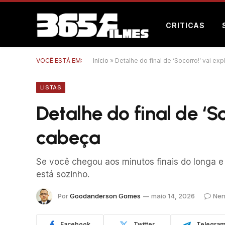
CRITICAS
VOCÊ ESTÁ EM:
Início
»
Detalhe do final de ‘Socorro!’ vai ex
LISTAS
Detalhe do final de ‘So
cabeça
Se você chegou aos minutos finais do longa e
está sozinho.
Por
Goodanderson Gomes
maio 14, 2026
Nen
Facebook
Twitter
Telegra