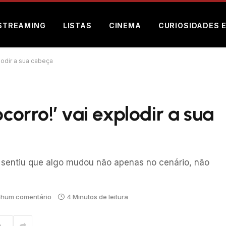
STREAMING
LISTAS
CINEMA
CURIOSIDADES 
plodir a sua cabeça
corro!’ vai explodir a sua
 sentiu que algo mudou não apenas no cenário, não
hum comentário
4 Minutos de leitura
m