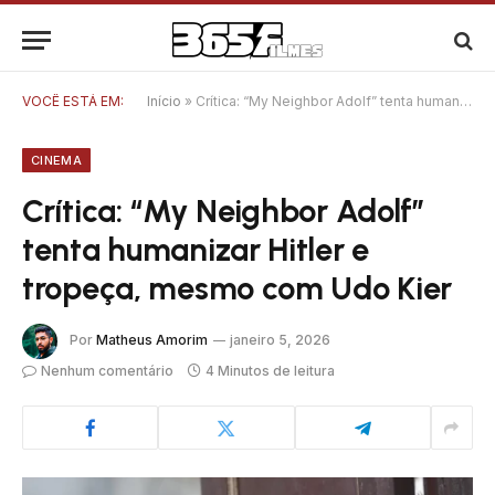
VOCÊ ESTÁ EM:
Início
»
Crítica: “My Neighbor Adolf” tenta humanizar Hitler e tropeça, mesmo com Udo Kier
CINEMA
Crítica: “My Neighbor Adolf”
tenta humanizar Hitler e
tropeça, mesmo com Udo Kier
Por
Matheus Amorim
janeiro 5, 2026
Nenhum comentário
4 Minutos de leitura