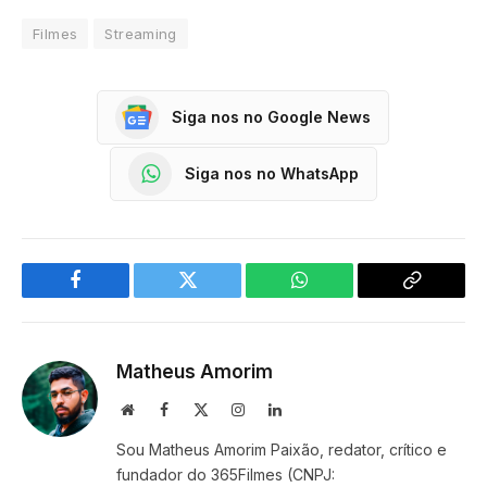
Filmes
Streaming
Siga nos no Google News
Siga nos no WhatsApp
Facebook
Twitter
WhatsApp
Copy
Link
Matheus Amorim
Website
Facebook
X
Instagram
LinkedIn
(Twitter)
Sou Matheus Amorim Paixão, redator, crítico e
fundador do 365Filmes (CNPJ: