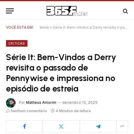
VOCÊ ESTÁ EM:
Início
»
Série It: Bem-Vindos a Derry revisita o passado de Pennywise e impressiona no episódio de estreia
CRITICAS
Série It: Bem-Vindos a Derry
revisita o passado de
Pennywise e impressiona no
episódio de estreia
Por
Matheus Amorim
dezembro 13, 2025
Nenhum comentário
4 Minutos de leitura