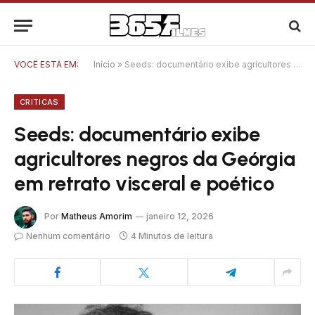
VOCÊ ESTÁ EM:
Início
»
Seeds: documentário exibe agricultores negros da Geórgia em retrato visceral e poético
CRITICAS
Seeds: documentário exibe
agricultores negros da Geórgia
em retrato visceral e poético
Por
Matheus Amorim
janeiro 12, 2026
Nenhum comentário
4 Minutos de leitura