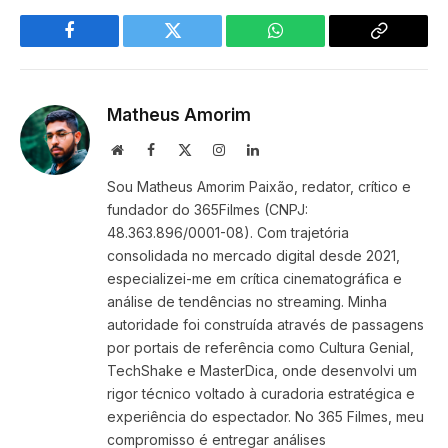
Facebook
Twitter
WhatsApp
Copy
Link
Matheus Amorim
Website
Facebook
X
Instagram
LinkedIn
(Twitter)
Sou Matheus Amorim Paixão, redator, crítico e
fundador do 365Filmes (CNPJ:
48.363.896/0001-08). Com trajetória
consolidada no mercado digital desde 2021,
especializei-me em crítica cinematográfica e
análise de tendências no streaming. Minha
autoridade foi construída através de passagens
por portais de referência como Cultura Genial,
TechShake e MasterDica, onde desenvolvi um
rigor técnico voltado à curadoria estratégica e
experiência do espectador. No 365 Filmes, meu
compromisso é entregar análises