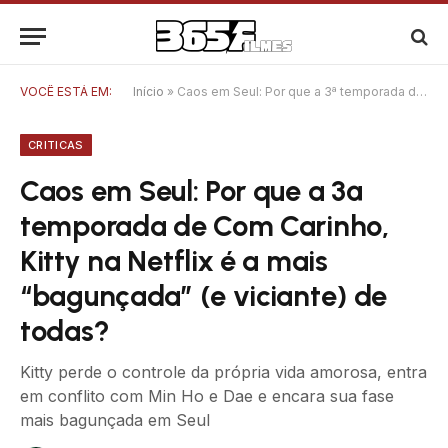
VOCÊ ESTÁ EM:
Início
»
Caos em Seul: Por que a 3ª temporada de Com Carinho, Kitty na Netflix é a mais “bagunçada” (e viciante) de todas?
CRITICAS
Caos em Seul: Por que a 3ª
temporada de Com Carinho,
Kitty na Netflix é a mais
“bagunçada” (e viciante) de
todas?
Kitty perde o controle da própria vida amorosa, entra
em conflito com Min Ho e Dae e encara sua fase
mais bagunçada em Seul